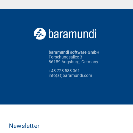
baramundi software GmbH
Forschungsallee 3
86159 Augsburg, Germany
+48 728 583 061
info(at)baramundi.com
Newsletter