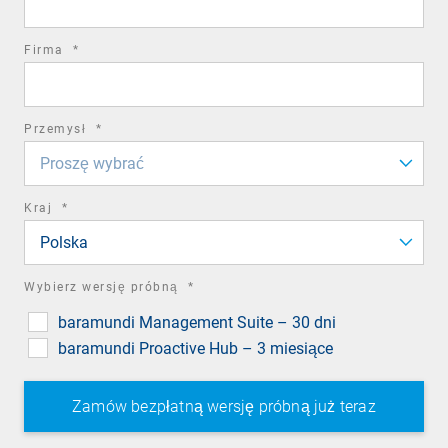
required
Firma
*
field
required
Przemysł
*
field
Proszę wybrać
required
Kraj
*
field
Polska
required
Wybierz wersję próbną
*
field
baramundi Management Suite – 30 dni
baramundi Proactive Hub – 3 miesiące