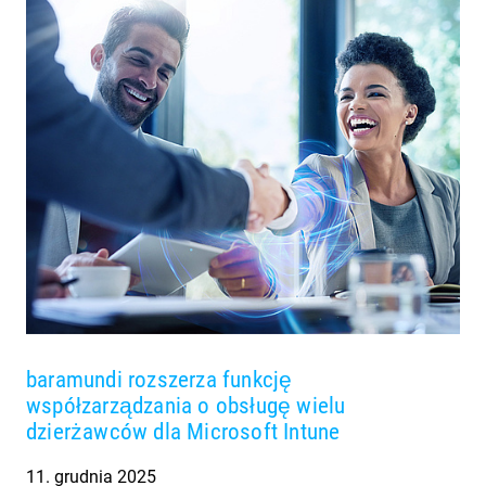
baramundi rozszerza funkcję
współzarządzania o obsługę wielu
dzierżawców dla Microsoft Intune
11. grudnia 2025