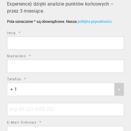
Experience) dzięki analizie punktów końcowych –
przez 3 miesiące.
Pola oznaczone * są obowiązkowe. Nasza
polityka prywatności
.
required
Imię
*
field
required
Nazwisko
*
field
required
Telefon
*
Phone
field
+ 1
country
code
Phone
number
required
E-Mail firmowy
*
field