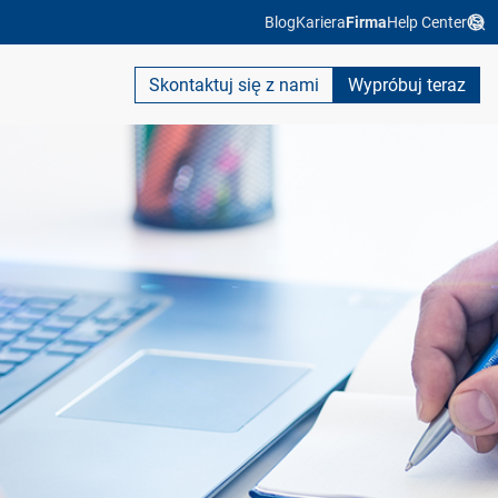
Blog
Kariera
Firma
Help Center
Skontaktuj się z nami
Wypróbuj teraz