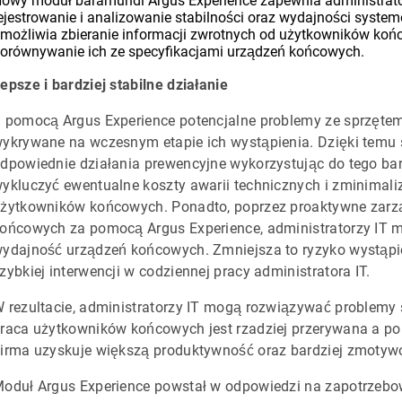
owy moduł baramundi Argus Experience zapewnia administrato
ejestrowanie i analizowanie stabilności oraz wydajności sys
możliwia zbieranie informacji zwrotnych od użytkowników końc
orównywanie ich ze specyfikacjami urządzeń końcowych.
epsze i bardziej stabilne działanie
 pomocą Argus Experience potencjalne problemy ze sprzęt
ykrywane na wczesnym etapie ich wystąpienia. Dzięki temu s
dpowiednie działania prewencyjne wykorzystując do tego b
ykluczyć ewentualne koszty awarii technicznych i zminimal
żytkowników końcowych. Ponadto, poprzez proaktywne zar
ońcowych za pomocą Argus Experience, administratorzy IT m
ydajność urządzeń końcowych. Zmniejsza to ryzyko wystąpi
zybkiej interwencji w codziennej pracy administratora IT.
 rezultacie, administratorzy IT mogą rozwiązywać problemy s
raca użytkowników końcowych jest rzadziej przerywana a po
irma uzyskuje większą produktywność oraz bardziej zmoty
oduł Argus Experience powstał w odpowiedzi na zapotrzeb