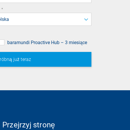
required
*
field
lska
baramundi Proactive Hub – 3 miesiące
Przejrzyj stronę