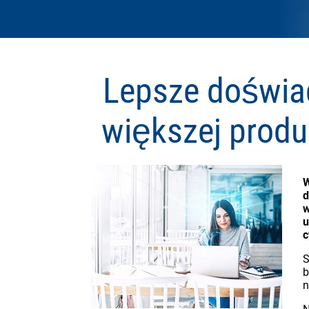
Lepsze doświa
większej produ
W
d
w
u
c
S
b
n