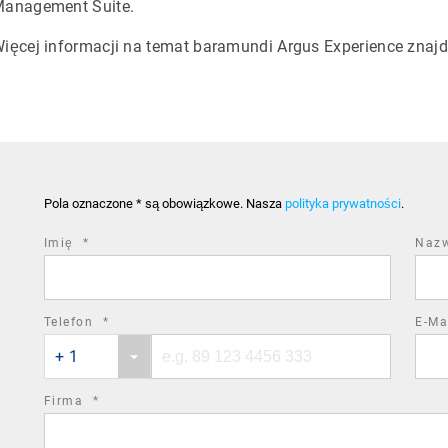
anagement Suite.
ięcej informacji na temat baramundi Argus Experience znajd
Pola oznaczone * są obowiązkowe. Nasza
polityka prywatności
.
required
Imię
*
Naz
field
required
Telefon
*
E-Ma
Phone
Phone
field
+ 1
country
number
code
required
Firma
*
field