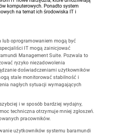
rom IT nowe narzędzia, które umożliwiają
temów komputerowych. Ponadto system
owych na temat ich środowiska IT i
em lub oprogramowaniem mogą być
pecjaliści IT mogą zainicjować
aramundi Management Suite. Pozwala to
izować ryzyko niezadowolenia
ządzanie doświadczeniami użytkowników
ogą stale monitorować stabilność i
enia nagłych sytuacji wymagających
zybciej i w sposób bardziej wydajny,
moc techniczna otrzymuje mniej zgłoszeń.
wowanych pracowników.
owanie użytkowników systemu baramundi