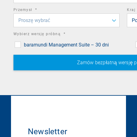
required
Przemysł
*
Kraj
field
Proszę wybrać
Po
required
Wybierz wersję próbną
*
field
baramundi Management Suite – 30 dni
Newsletter