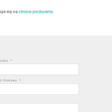
uje się na
stronie producenta.
required
wisko
*
field
required
il firmowy
*
field