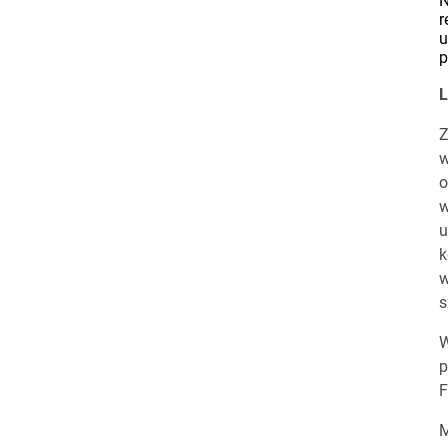
N
r
u
p
L
Z
w
o
w
u
k
w
s
W
p
F
M