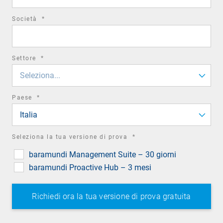
required
Società
*
field
required
Settore
*
field
Seleziona...
required
Paese
*
field
Italia
required
Seleziona la tua versione di prova
*
field
baramundi Management Suite – 30 giorni
baramundi Proactive Hub – 3 mesi