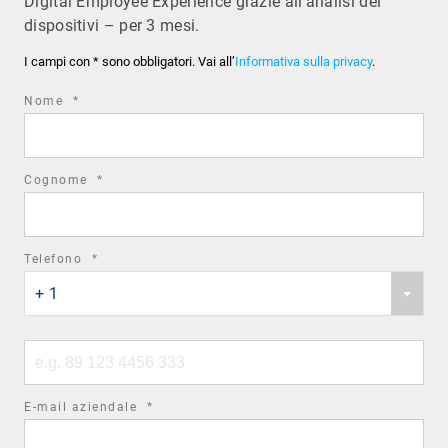
Digital Employee Experience grazie all’analisi dei
dispositivi – per 3 mesi.
I campi con * sono obbligatori. Vai all’
Informativa sulla privacy
.
required
Nome
*
field
required
Cognome
*
field
required
Telefono
*
Phone
field
+ 1
country
code
Phone
number
required
E-mail aziendale
*
field