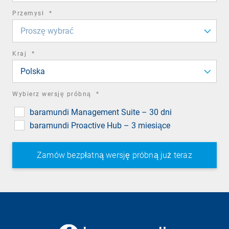
required
Przemysł
*
field
Proszę wybrać
required
Kraj
*
field
Polska
required
Wybierz wersję próbną
*
field
baramundi Management Suite – 30 dni
baramundi Proactive Hub – 3 miesiące