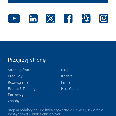
Przejrzyj stronę
Strona główna
Blog
Produkty
Kariera
Rozwiązania
Firma
Events & Trainings
Help Center
Partnerzy
Zasoby
Stopka redakcyjna
|
Polityka prywatności
|
OWH
|
Deklaracja
Dostępności
|
Odniesienie do płci