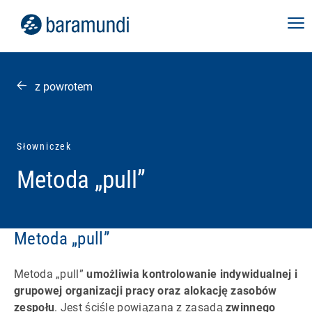
z powrotem
Słowniczek
Metoda „pull”
Metoda „pull”
Metoda „pull”
umożliwia kontrolowanie indywidualnej i
grupowej organizacji pracy oraz alokację zasobów
zespołu
. Jest ściśle powiązana z zasadą
zwinnego