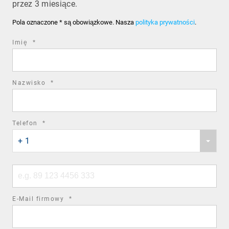
przez 3 miesiące.
Pola oznaczone * są obowiązkowe. Nasza
polityka prywatności
.
required
Imię
*
field
required
Nazwisko
*
field
required
Telefon
*
Phone
field
+ 1
country
code
Phone
number
required
E-Mail firmowy
*
field