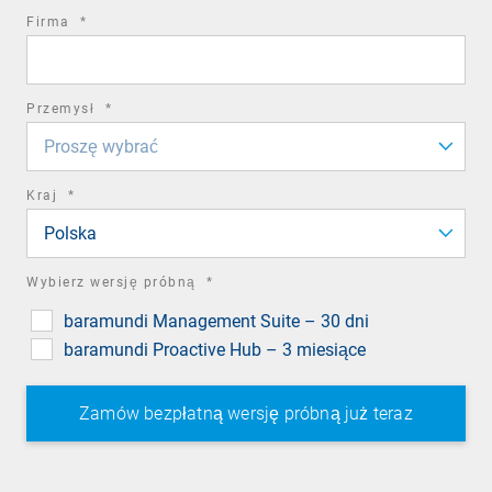
required
Firma
*
field
required
Przemysł
*
field
Proszę wybrać
required
Kraj
*
field
Polska
required
Wybierz wersję próbną
*
field
baramundi Management Suite – 30 dni
baramundi Proactive Hub – 3 miesiące