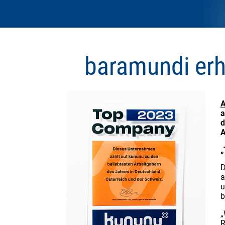
baramundi erh
A
a
d
A
„
D
a
u
b
„
R