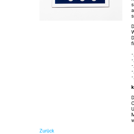
s
a
s
D
W
D
f
-
-
-
-
-
k
D
C
U
M
w
Zurück