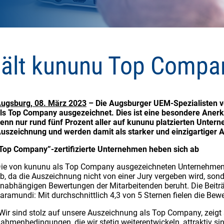
ält kununu Top Compa
ugsburg, 08. März 2023
– Die Augsburger UEM-Spezialisten 
ls Top Company ausgezeichnet. Dies ist eine besondere Aner
enn nur rund fünf Prozent aller auf kununu platzierten Unterne
uszeichnung und werden damit als starker und einzigartiger 
Top Company”-zertifizierte Unternehmen heben sich ab
ie von kununu als Top Company ausgezeichneten Unternehmen h
b, da die Auszeichnung nicht von einer Jury vergeben wird, sond
nabhängigen Bewertungen der Mitarbeitenden beruht. Die Beiträ
aramundi: Mit durchschnittlich 4,3 von 5 Sternen fielen die Bew
Wir sind stolz auf unsere Auszeichnung als Top Company, zeigt 
ahmenbedingungen, die wir stetig weiterentwickeln, attraktiv sin