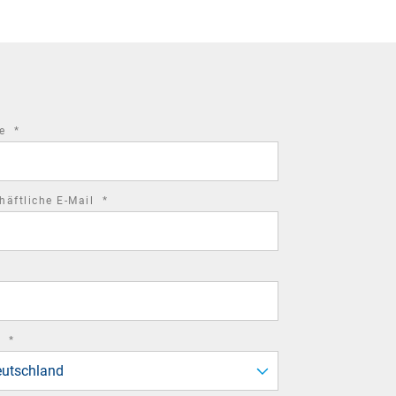
required
me
*
field
required
häftliche E-Mail
*
field
required
d
*
field
utschland