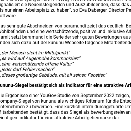
ignalisiert sie Neueinsteigenden und Auszubildenden, dass das 
ls nur einen Arbeitsplatz zu haben“, so Eva Daberger, Director P
oftware.
as sehr gute Abschneiden von baramundi zeigt das deutlich: Be
ohlbefinden und eine wertschätzende, positive und inklusive 
amit setzt baramundi die Serie der sehr guten Bewertungen aus
inden sich dazu auf der kununu-Webseite folgende Mitarbeiten
 „der Mensch steht im Mittelpunkt“
 „es wird auf Augenhöhe kommuniziert“
 „eine wertschätzende offene Kultur“
 „jeder darf Fehler machen“
 „dieses großartige Gebäude, mit all seinen Facetten“
ununu-Siegel bestätigt sich als Indikator für eine attraktive 
ie Ergebnisse einer YouGov-Studie von September 2022 zeigen
ompany-Siegel von kununu als wichtiges Kriterium für die Entsc
nternehmen zu bewerben. Eine kürzlich intern durchgeführte U
itarbeitenden bestätigt, dass das Siegel als bewerbungsrelevant 
ichtigen Indikator für eine attraktive Arbeitgebermarke dar.