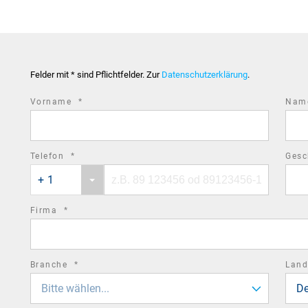
Felder mit * sind Pflichtfelder. Zur
Datenschutzerklärung
.
required
Vorname
*
Na
field
required
Telefon
*
Gesc
Phone
Phone
field
+ 1
country
number
code
required
Firma
*
field
required
Branche
*
Lan
field
Bitte wählen...
De