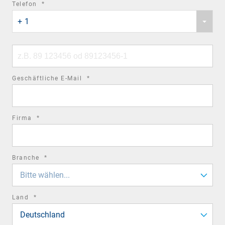
required
Telefon
*
Phone
field
+ 1
country
code
Phone
number
required
Geschäftliche E-Mail
*
field
required
Firma
*
field
required
Branche
*
field
Bitte wählen...
required
Land
*
field
Deutschland