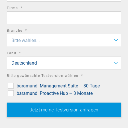
required
Firma
*
field
required
Branche
*
field
Bitte wählen...
required
Land
*
field
Deutschland
required
Bitte gewünschte Testversion wählen
*
field
baramundi Management Suite – 30 Tage
baramundi Proactive Hub – 3 Monate