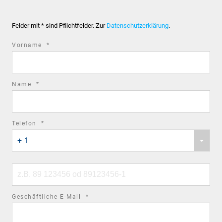
Felder mit * sind Pflichtfelder. Zur
Datenschutzerklärung
.
required
Vorname
*
field
required
Name
*
field
required
Telefon
*
Phone
field
+ 1
country
code
Phone
number
required
Geschäftliche E-Mail
*
field