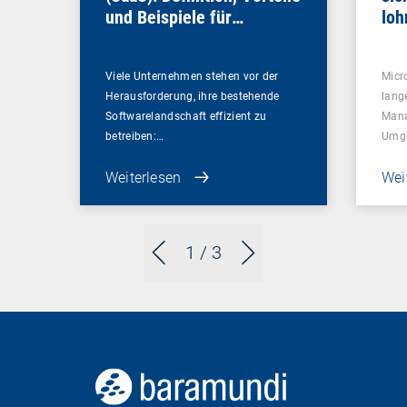
und Beispiele für
loh
Unternehmen
Viele Unternehmen stehen vor der
Micr
Herausforderung, ihre bestehende
lang
Softwarelandschaft effizient zu
Mana
betreiben:…
Umg
Weiterlesen
Wei
1
/ 3