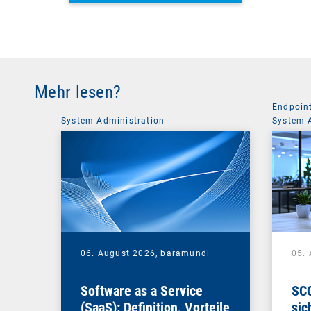
Mehr lesen?
Endpoin
System Administration
System 
06. August 2026,
baramundi
05.
Software as a Service
SCC
(SaaS): Definition, Vorteile
sic