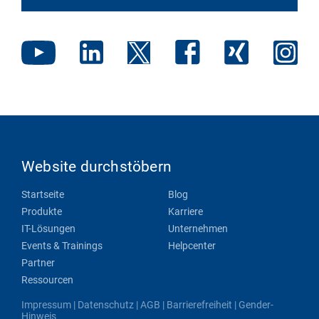
Website durchstöbern
Startseite
Blog
Produkte
Karriere
IT-Lösungen
Unternehmen
Events & Trainings
Helpcenter
Partner
Ressourcen
Impressum
|
Datenschutz
|
AGB
|
Barrierefreiheit
|
Gender-
Hinweis