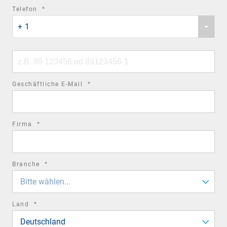
required
Telefon
*
Phone
field
+ 1
country
code
Phone
number
required
Geschäftliche E-Mail
*
field
required
Firma
*
field
required
Branche
*
field
Bitte wählen...
required
Land
*
field
Deutschland