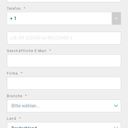
required
Telefon
*
Phone
field
+ 1
country
code
Phone
number
required
Geschäftliche E-Mail
*
field
required
Firma
*
field
required
Branche
*
field
Bitte wählen...
required
Land
*
field