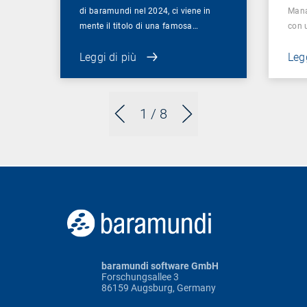
di baramundi nel 2024, ci viene in
Mana
mente il titolo di una famosa…
con 
Leggi di più
Legg
1
/ 8
baramundi software GmbH
Forschungsallee 3
86159 Augsburg, Germany