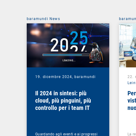
baramundi News
baramun
19. dicembre 2024,
baramundi
22.
Lein
Il 2024 in sintesi: più
Per
cloud, più pinguini, più
vis
controllo per i team IT
nu
Guardando agli eventi e ai progressi
La r