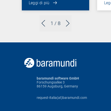
Leggi di più
Legg
1
/ 8
baramundi software GmbH
Forschungsallee 3
86159 Augsburg, Germany
request-italia(at)baramundi.com