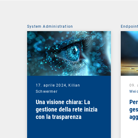
System Administration
Endpoin
17. aprile 2024,
Kilian
09. 
Schwermer
Wei
Una visione chiara: La
Per
gestione della rete inizia
ges
con la trasparenza
agg
rip