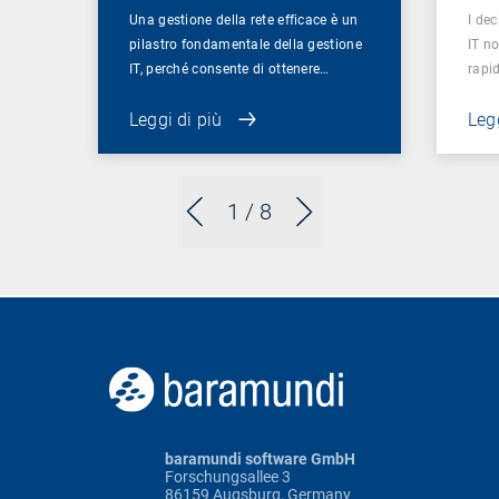
Una gestione della rete efficace è un
I dec
pilastro fondamentale della gestione
IT n
IT, perché consente di ottenere…
rapid
Leggi di più
Legg
1
/ 8
baramundi software GmbH
Forschungsallee 3
86159 Augsburg, Germany