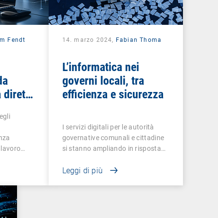
am Fendt
14. marzo 2024,
Fabian Thoma
L’informatica nei
da
governi locali, tra
 diretta
efficienza e sicurezza
egli
i
I servizi digitali per le autorità
nza
governative comunali e cittadine
i lavoro…
si stanno ampliando in risposta…
Leggi di più