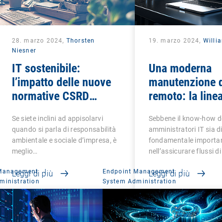
28. marzo 2024,
Thorsten
19. marzo 2024,
Willi
Niesner
IT sostenibile:
Una moderna
l’impatto delle nuove
manutenzione 
normative CSRD
remoto: la linea
dell’UE
dell’utente per
Se siete inclini ad appisolarvi
Sebbene il know-how d
l’assistenza IT
quando si parla di responsabilità
amministratori IT sia d
ambientale e sociale d’impresa, è
fondamentale importa
meglio…
nell’assicurare flussi d
 Management
|
Endpoint Management
|
Leggi di più
Leggi di più
ministration
System Administration