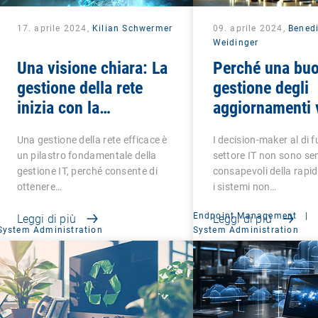
17. aprile 2024,
Kilian Schwermer
09. aprile 2024,
Benedi
Weidinger
Una visione chiara: La
Perché una bu
gestione della rete
gestione degli
inizia con la
aggiornamenti 
trasparenza
ripagata
Una gestione della rete efficace è
I decision-maker al di f
un pilastro fondamentale della
settore IT non sono s
gestione IT, perché consente di
consapevoli della rapid
ottenere…
i sistemi non…
Endpoint Management
|
Leggi di più
Leggi di più
System Administration
System Administration