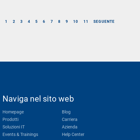
E
1
2
3
4
5
6
7
8
9
10
11
SEGUENTE
Naviga nel sito web
Homepage
Blog
Prodotti
Carriera
Soluzioni IT
Azienda
Events & Trainings
Help Center