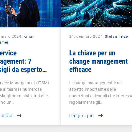
ennaio 2024,
Kilian
24. gennaio 2024,
Stefan Titze
rmer
ervice
La chiave per un
agement: 7
change management
igli da esperto
efficace
salire di livello
Service Management (ITSM)
Il change management è un
e ai team IT numerose
aspetto importante delle
 Ma gli amministratori che
operazioni aziendali che interess
ano un…
regolarmente gli…
 di più
Leggi di più