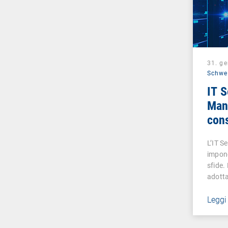
31. g
Schwe
IT S
Man
cons
per 
L’IT 
impon
sfide.
adott
Leggi