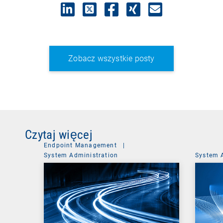
Zobacz wszystkie posty
Czytaj więcej
Endpoint Management
|
System Administration
System 