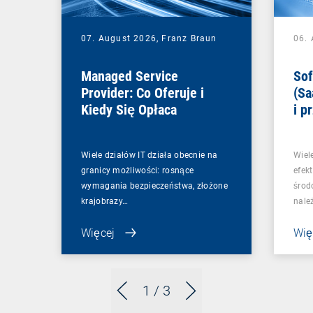
07. August 2026,
Franz Braun
06.
Managed Service
Sof
Provider: Co Oferuje i
(Sa
Kiedy Się Opłaca
i p
Wiele działów IT działa obecnie na
Wiel
granicy możliwości: rosnące
efek
wymagania bezpieczeństwa, złożone
środ
krajobrazy…
nale
Więcej
Wię
1
/ 3