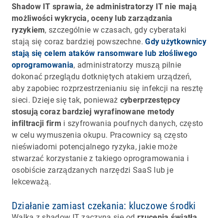
Shadow IT sprawia, że administratorzy IT nie mają
możliwości wykrycia, oceny lub zarządzania
ryzykiem
, szczególnie w czasach, gdy cyberataki
stają się coraz bardziej powszechne.
Gdy użytkownicy
stają się celem ataków ransomware lub złośliwego
oprogramowania
, administratorzy muszą pilnie
dokonać przeglądu dotkniętych atakiem urządzeń,
aby zapobiec rozprzestrzenianiu się infekcji na resztę
sieci. Dzieje się tak, ponieważ
cyberprzestępcy
stosują coraz bardziej wyrafinowane metody
infiltracji firm
i szyfrowania poufnych danych, często
w celu wymuszenia okupu. Pracownicy są często
nieświadomi potencjalnego ryzyka, jakie może
stwarzać korzystanie z takiego oprogramowania i
osobiście zarządzanych narzędzi SaaS lub je
lekceważą.
Działanie zamiast czekania: kluczowe środki
Walka z shadow IT zaczyna się od
rzucenia światła