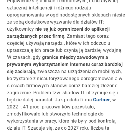
Pojawienie się aplikacji chmurowych, generatywnej
sztucznej inteligencji i różnego rodzaju
oprogramowania w ogólnodostępnych sklepach niesie
ze sobą dodatkowe wyzwanie dla działów IT:
użytkownicy
nie są już ograniczeni do aplikacji
zarządzanych przez firmę
. Zamiast tego coraz
częściej używają narzędzi, które w ich odczuciu
upraszczają ich pracę lub czynią ją bardziej wydajną.
W czasach, gdy
granice między zawodowym a
prywatnym wykorzystaniem internetu coraz bardziej
się zacierają
, zwłaszcza na urządzeniach mobilnych,
korzystanie z nieautoryzowanego oprogramowania w
sieciach firmowych stanowi coraz bardziej złożone
zagrożenie. Problem tzw. shadow IT utrzymuje się i
będzie dalej narastał. Jak podała firma
Gartner
, w
2022 r. 41 proc. pracowników pozyskało,
zmodyfikowało lub stworzyło technologie do
wykorzystania w pracy, które nie były pod kontrolą
działu IT. Szacuje się, że do 2027 roku liczba ta