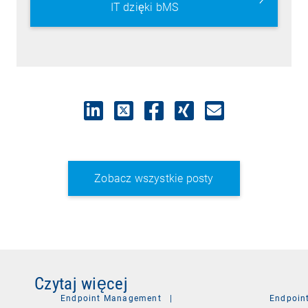
IT dzięki bMS
Zobacz wszystkie posty
Czytaj więcej
Endpoint Management
|
Endpoin