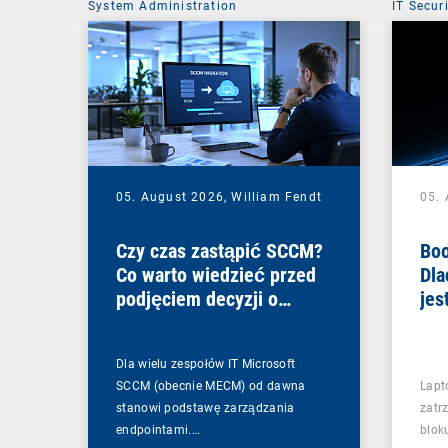
System Administration
IT Secur
05. August 2026,
William Fendt
05.
Czy czas zastąpić SCCM?
Boo
Co warto wiedzieć przed
Dla
podjęciem decyzji o
jes
zmianie
Dla wielu zespołów IT Microsoft
SCCM (obecnie MECM) od dawna
Lapt
stanowi podstawę zarządzania
zatr
endpointami.…
blok