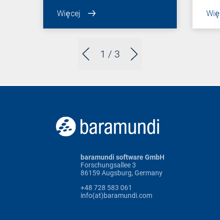
Więcej
Wię
1
/ 3
baramundi software GmbH
Forschungsallee 3
86159 Augsburg, Germany
+48 728 583 061
info(at)baramundi.com