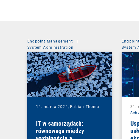
Endpoint Management
|
Endpoin
System Administration
System 
14. marca 2024,
Fabian Thoma
31. 
Sch
IT w samorządach:
Usp
równowaga między
usł
wydajnością a
ek