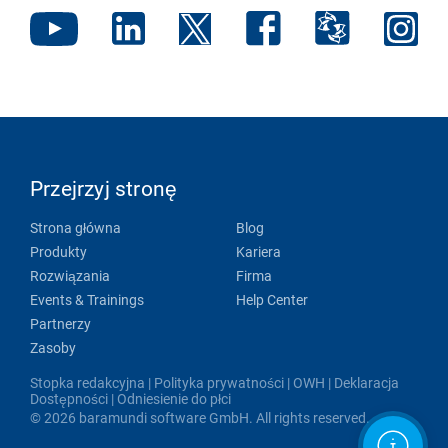
Przejrzyj stronę
Strona główna
Blog
Produkty
Kariera
Rozwiązania
Firma
Events & Trainings
Help Center
Partnerzy
Zasoby
Stopka redakcyjna
|
Polityka prywatności
|
OWH
|
Deklaracja
Dostępności
|
Odniesienie do płci
© 2026 baramundi software GmbH. All rights reserved.