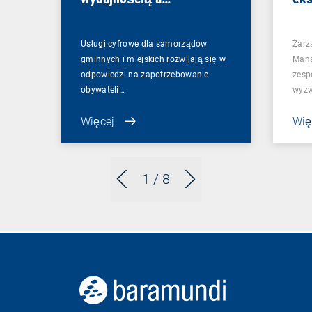
bezpieczeństwem
Usługi cyfrowe dla samorządów
Zarz
gminnych i miejskich rozwijają się w
Mana
odpowiedzi na zapotrzebowanie
zesp
obywateli…
wyzw
Więcej
Wię
1
/ 8