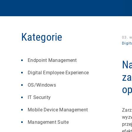
Kategorie
03. 
Digi
Endpoint Management
Na
Digital Employee Experience
za
OS/Windows
o
IT Security
Mobile Device Management
Zarz
wyzw
Management Suite
prze
efek