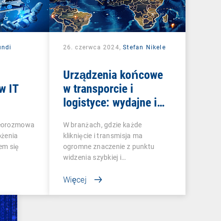
undi
26. czerwca 2024,
Stefan Nikele
Urządzenia końcowe
w IT
w transporcie i
logistyce: wydajne i
bezpieczne
deorozmowa
W branżach, gdzie każde
zarządzanie
ożenia
kliknięcie i transmisja ma
tem się
ogromne znaczenie z punktu
widzenia szybkiej i…
Więcej