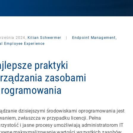
września 2024,
Kilian Schwermer
|
Endpoint Management,
tal Employee Experience
jlepsze praktyki
rządzania zasobami
programowania
ądzanie dzisiejszymi środowiskami oprogramowania jest
aniem, zwłaszcza w przypadku licencji. Pełna
jrzystość i jasne procesy umożliwiają administratorom IT
tywne maksymalizowanie wartości wszystkich zasobów