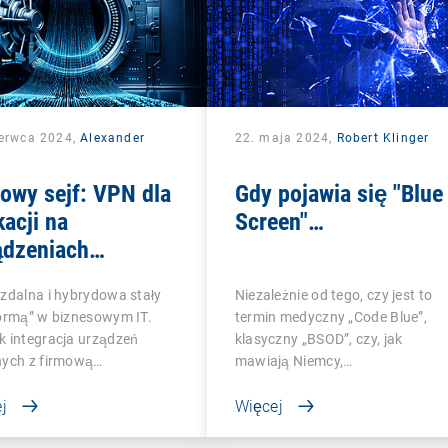
zerwca 2024,
Alexander
22. maja 2024,
Robert Klinger
k
owy sejf: VPN dla
Gdy pojawia się "Blue
kacji na
Screen"…
ądzeniach
ilnych
zdalna i hybrydowa stały
Niezależnie od tego, czy jest to
normą” w biznesowym IT.
termin medyczny „Code Blue”,
k integracja urządzeń
klasyczny „BSOD”, czy, jak
nych z firmową…
mawiają Niemcy,…
j
Więcej