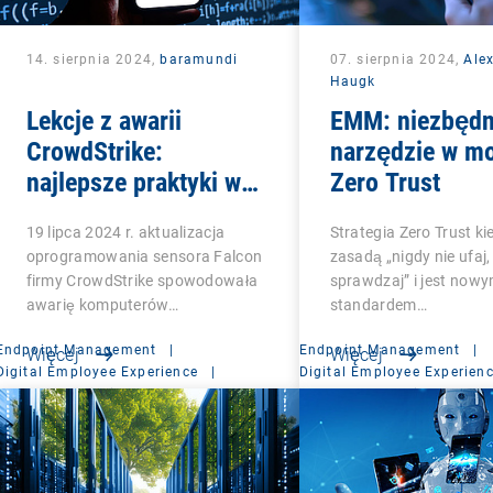
14. sierpnia 2024,
baramundi
07. sierpnia 2024,
Ale
Haugk
Lekcje z awarii
EMM: niezbęd
CrowdStrike:
narzędzie w m
najlepsze praktyki w
Zero Trust
zakresie budowania
19 lipca 2024 r. aktualizacja
Strategia Zero Trust kie
odporności IT
oprogramowania sensora Falcon
zasadą „nigdy nie ufaj
firmy CrowdStrike spowodowała
sprawdzaj” i jest now
awarię komputerów…
standardem…
Endpoint Management
|
Endpoint Management
|
Więcej
Więcej
Digital Employee Experience
|
Digital Employee Experien
Management Suite
Management Suite