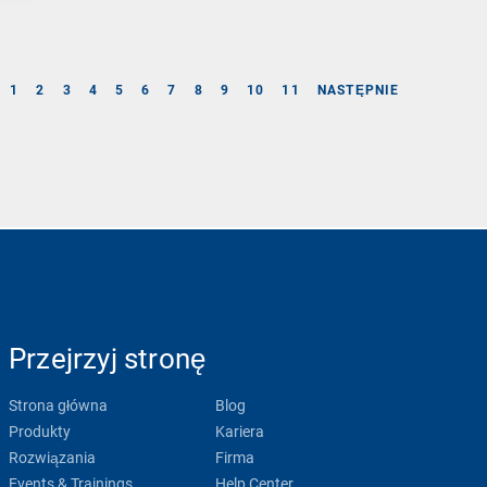
1
2
3
4
5
6
7
8
9
10
11
NASTĘPNIE
Przejrzyj stronę
Strona główna
Blog
Produkty
Kariera
Rozwiązania
Firma
Events & Trainings
Help Center