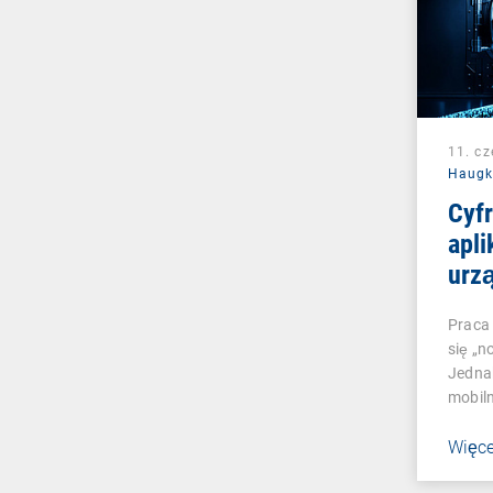
11. c
Haug
Cyfr
apli
urz
mob
Praca 
się „
Jedna
mobil
Więce