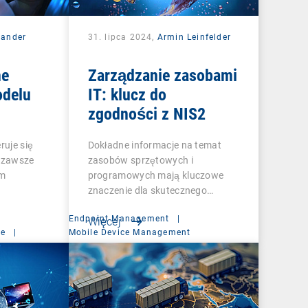
xander
31. lipca 2024,
Armin Leinfelder
ne
Zarządzanie zasobami
odelu
IT: klucz do
zgodności z NIS2
ruje się
Dokładne informacje na temat
, zawsze
zasobów sprzętowych i
ym
programowych mają kluczowe
znaczenie dla skutecznego…
Endpoint Management
|
Więcej
ce
|
Mobile Device Management