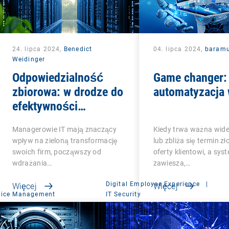
24. lipca 2024,
Benedict
04. lipca 2024,
baram
Weidinger
Odpowiedzialność
Game changer:
zbiorowa: w drodze do
automatyzacja 
efektywności
ekologicznej
Managerowie IT mają znaczący
Kiedy trwa ważna wi
infrastruktury IT
wpływ na zieloną transformację
lub zbliża się termin zł
swoich firm, począwszy od
oferty klientowi, a sys
wdrażania…
zawiesza,…
Digital Employee Experience
|
Więcej
Więcej
vice Management
IT Security