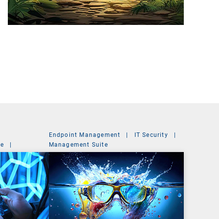
Endpoint Management
|
IT Security
|
ce
|
Management Suite
t