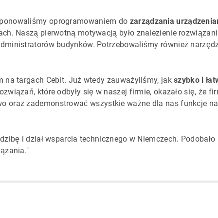
ysponowaliśmy oprogramowaniem do
zarządzania urządzeni
ach. Naszą pierwotną motywacją było znalezienie rozwiązan
administratorów budynków. Potrzebowaliśmy również narzęd
m na targach Cebit. Już wtedy zauważyliśmy, jak
szybko i ła
związań, które odbyły się w naszej firmie, okazało się, że f
o oraz zademonstrować wszystkie ważne dla nas funkcje na
edzibę i dział wsparcia technicznego w Niemczech. Podobało 
ązania."