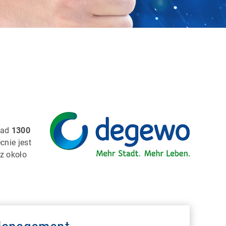
nad
1300
cnie jest
 z około