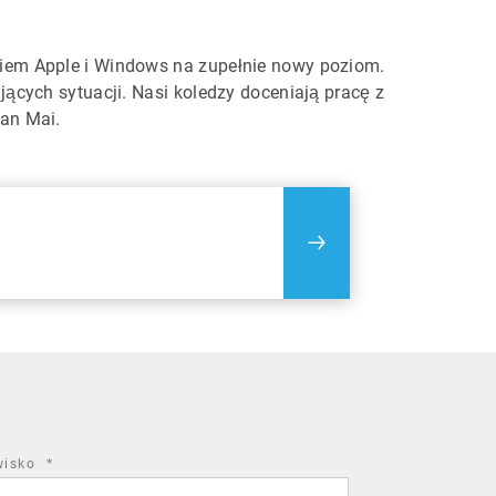
iem Apple i Windows na zupełnie nowy poziom.
ących sytuacji. Nasi koledzy doceniają pracę z
an Mai.
required
wisko
*
field