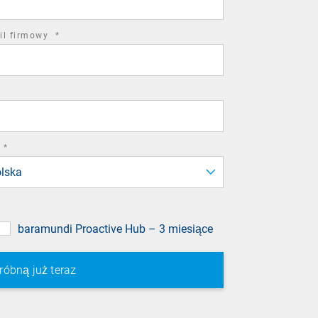
required
il firmowy
*
field
required
*
field
lska
baramundi Proactive Hub – 3 miesiące