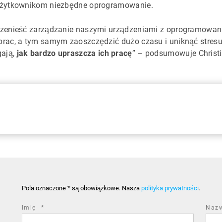
 użytkownikom niezbędne oprogramowanie.
rzenieść zarządzanie naszymi urządzeniami z oprogramowan
rac, a tym samym zaoszczędzić dużo czasu i uniknąć stresuj
gają,
jak bardzo upraszcza ich pracę
” – podsumowuje Christi
Pola oznaczone * są obowiązkowe. Nasza
polityka prywatności
.
required
Imię
*
Naz
field