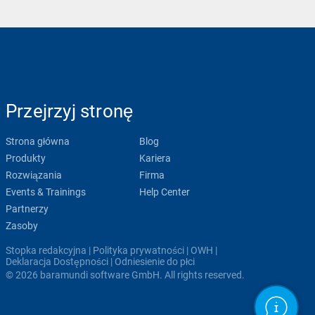
Przejrzyj stronę
Strona główna
Blog
Produkty
Kariera
Rozwiązania
Firma
Events & Trainings
Help Center
Partnerzy
Zasoby
Stopka redakcyjna
|
Polityka prywatności
|
OWH
|
Deklaracja Dostępności
|
Odniesienie do płci
© 2026 baramundi software GmbH. All rights reserved.