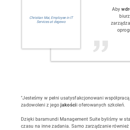
Aby
wdr
biur
Christian Mai, Employee in IT
Services at degewo
zarządza
oprog
"Jesteśmy w pełni usatysfakcjonowani współpracą
zadowoleni z jego
jakości
i oferowanych szkoleń.
Dzięki baramundi Management Suite byliśmy w sta
czasu na inne zadania. Samo zarządzanie również s