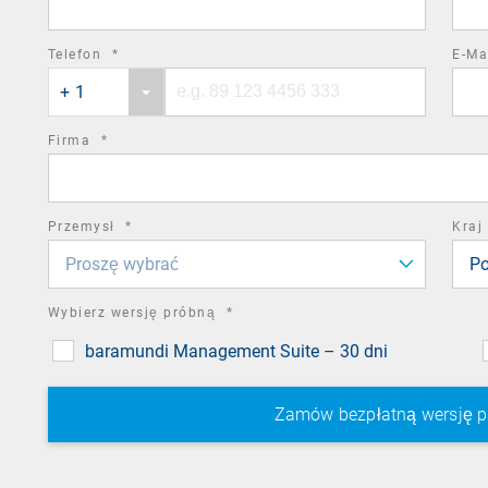
required
Telefon
*
E-Ma
Phone
Phone
field
+ 1
country
number
code
required
Firma
*
field
required
Przemysł
*
Kraj
field
Proszę wybrać
Po
required
Wybierz wersję próbną
*
field
baramundi Management Suite – 30 dni