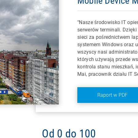
Mobile Device 
"Nasze środowisko IT opie
serwerów terminali. Dzięk
sieci za pośrednictwem la
systemem Windows oraz ur
wszyscy nasi administrat
których używają przede ws
kontrola stanu mieszkań, id
Mai, pracownik działu IT S
Raport w PDF
Od 0 do 100