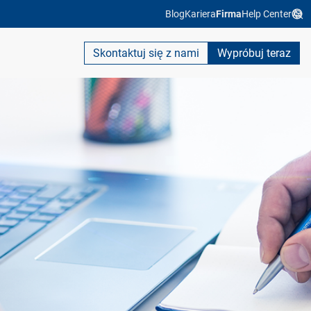
Blog
Kariera
Firma
Help Center
Skontaktuj się z nami
Wypróbuj teraz