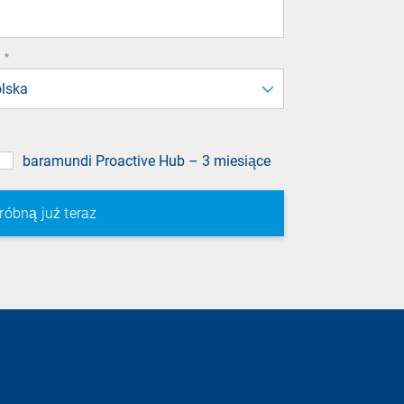
required
*
field
lska
baramundi Proactive Hub – 3 miesiące