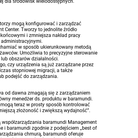
ej dla środowisk wielodostępnych.
torzy mogą konfigurować i zarządzać
enter. Tworzy to jednolite źródło
 końcowymi i zmniejsza nakład pracy
 administracyjnymi.
uchamiać w sposób ukierunkowany metodą
rżawców. Umożliwia to precyzyjne sterowanie
lub obszarów działalności.
ego, czy urządzenia są już zarządzane przez
czas stopniowej migracji, a także
ub podejść do zarządzania.
wa od dawna zmagają się z zarządzaniem
główny menedżer ds. produktu w baramundi.
T mogą teraz w prosty sposób kontrolować
niejszą złożoność i zwiększą wydajność”.
tegią współzarządzania baramundi Management
ne i baramundi zgodnie z podejściem „best of
arządzania chmurą, baramundi oferuje