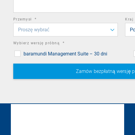
field
required
Przemysł
*
Kraj
field
Proszę wybrać
Po
required
Wybierz wersję próbną
*
field
baramundi Management Suite – 30 dni