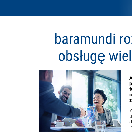
baramundi ro
obsługę wiel
A
p
f
c
z
Z
u
d
i