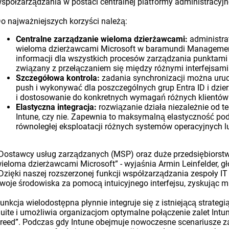
spółzarządzania w postaci centralnej platformy administracyjn
o najważniejszych korzyści należą:
Centralne zarządzanie wieloma dzierżawcami:
administra
wieloma dzierżawcami Microsoft w baramundi Management C
informacji dla wszystkich procesów zarządzania punktami
związany z przełączaniem się między różnymi interfejsami
Szczegółowa kontrola:
zadania synchronizacji można ur
push i wykonywać dla poszczególnych grup Entra ID i dzie
i dostosowanie do konkretnych wymagań różnych klientów 
Elastyczna integracja:
rozwiązanie działa niezależnie od t
Intune, czy nie. Zapewnia to maksymalną elastyczność pod
równoległej eksploatacji różnych systemów operacyjnych l
Dostawcy usług zarządzanych (MSP) oraz duże przedsiębiorst
ieloma dzierżawcami Microsoft” - wyjaśnia Armin Leinfelder, 
Dzięki naszej rozszerzonej funkcji współzarządzania zespoły I
woje środowiska za pomocą intuicyjnego interfejsu, zyskując m
unkcja wielodostępna płynnie integruje się z istniejącą stra
uite i umożliwia organizacjom optymalne połączenie zalet Intu
reed”. Podczas gdy Intune obejmuje nowoczesne scenariusze z