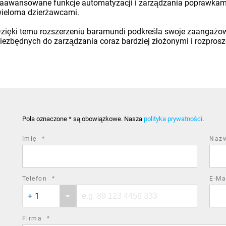
aawansowane funkcje automatyzacji i zarządzania poprawkami,
ieloma dzierżawcami.
zięki temu rozszerzeniu baramundi podkreśla swoje zaangażow
iezbędnych do zarządzania coraz bardziej złożonymi i rozpros
Pola oznaczone * są obowiązkowe. Nasza
polityka prywatności
.
required
Imię
*
Naz
field
required
Telefon
*
E-Ma
Phone
Phone
field
+ 1
country
number
code
required
Firma
*