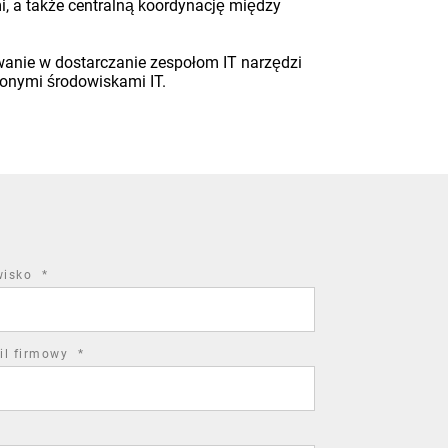
 a także centralną koordynację między
anie w dostarczanie zespołom IT narzędzi
zonymi środowiskami IT.
required
wisko
*
field
required
il firmowy
*
field