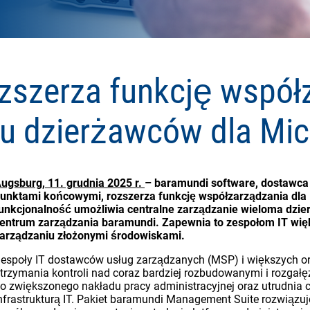
zszerza funkcję współ
u dzierżawców dla Mic
ugsburg, 11. grudnia 2025 r.
– baramundi software, dostawca
unktami końcowymi, rozszerza funkcję współzarządzania dla 
unkcjonalność umożliwia centralne zarządzanie wieloma dzi
entrum zarządzania baramundi. Zapewnia to zespołom IT wię
arządzaniu złożonymi środowiskami.
espoły IT dostawców usług zarządzanych (MSP) i większych or
trzymania kontroli nad coraz bardziej rozbudowanymi i rozgał
o zwiększonego nakładu pracy administracyjnej oraz utrudnia c
nfrastrukturą IT. Pakiet baramundi Management Suite rozwiązuje