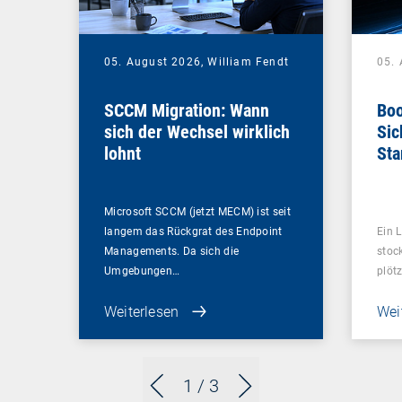
05. August 2026,
William Fendt
05.
SCCM Migration: Wann
Boo
sich der Wechsel wirklich
Sic
lohnt
Sta
ent
Microsoft SCCM (jetzt MECM) ist seit
langem das Rückgrat des Endpoint
Ein L
Managements. Da sich die
stoc
Umgebungen…
plötz
Weiterlesen
Wei
1
/ 3