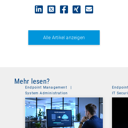
Alle Artikel anzeigen
Mehr lesen?
Endpoint Management
|
Endpoin
System Administration
IT Secur