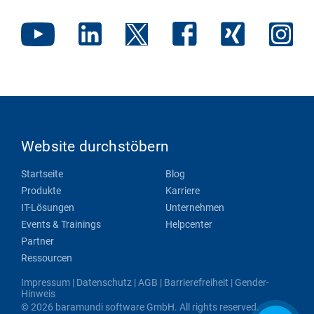
Website durchstöbern
Startseite
Blog
Produkte
Karriere
IT-Lösungen
Unternehmen
Events & Trainings
Helpcenter
Partner
Ressourcen
Impressum
|
Datenschutz
|
AGB
|
Barrierefreiheit
|
Gender-
Hinweis
© 2026 baramundi software GmbH. All rights reserved.