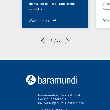
die Zukunft betreffen. Doch einige
zeit
Fixpunkte…
Viel
Weiterlesen
Wei
1
/ 8
baramundi software GmbH
Forschungsallee 3
86159 Augsburg, Deutschland