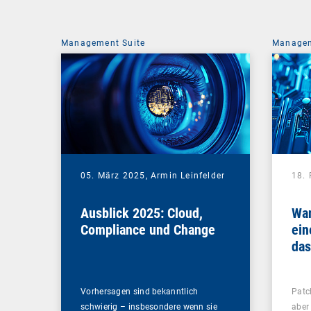
Management Suite
Managem
05. März 2025,
Armin Leinfelder
18.
Ausblick 2025: Cloud,
Wan
Compliance und Change
ein
das
Pa
inv
Vorhersagen sind bekanntlich
Patc
schwierig – insbesondere wenn sie
aber