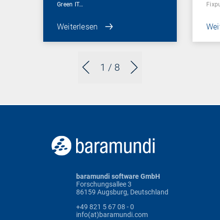
Green IT…
Fixp
Weiterlesen
Wei
1
/ 8
baramundi software GmbH
Forschungsallee 3
86159 Augsburg, Deutschland
+49 821 5 67 08 - 0
info(at)baramundi.com