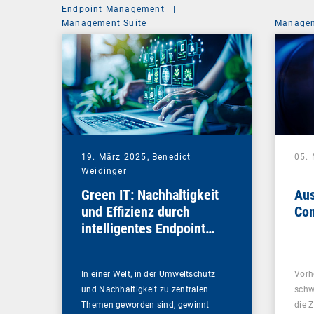
Endpoint Management
|
Management Suite
Managem
19. März 2025,
Benedict
05.
Weidinger
Green IT: Nachhaltigkeit
Aus
und Effizienz durch
Com
intelligentes Endpoint
Management
In einer Welt, in der Umweltschutz
Vorh
und Nachhaltigkeit zu zentralen
schw
Themen geworden sind, gewinnt
die 