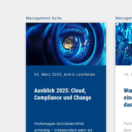
Management Suite
Managem
05. März 2025,
Armin Leinfelder
18.
Ausblick 2025: Cloud,
Wan
Compliance und Change
ein
das
Pa
inv
Vorhersagen sind bekanntlich
Patc
schwierig – insbesondere wenn sie
aber