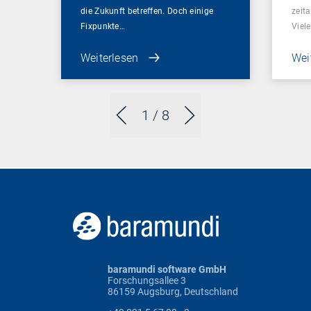
die Zukunft betreffen. Doch einige
zeit
Fixpunkte…
Viel
Weiterlesen
Wei
1
/ 8
baramundi software GmbH
Forschungsallee 3
86159 Augsburg, Deutschland