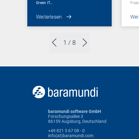
Green IT…
Fixp
Weiterlesen
Wei
1
/ 8
baramundi software GmbH
Forschungsallee 3
86159 Augsburg, Deutschland
+49 821 5 67 08 - 0
info(at)baramundi.com