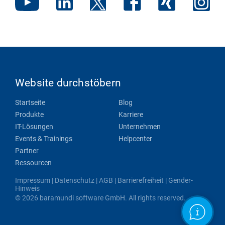
Website durchstöbern
Startseite
Blog
Produkte
Karriere
IT-Lösungen
Unternehmen
Events & Trainings
Helpcenter
Partner
Ressourcen
Impressum
|
Datenschutz
|
AGB
|
Barrierefreiheit
|
Gender-
Hinweis
© 2026 baramundi software GmbH. All rights reserved.