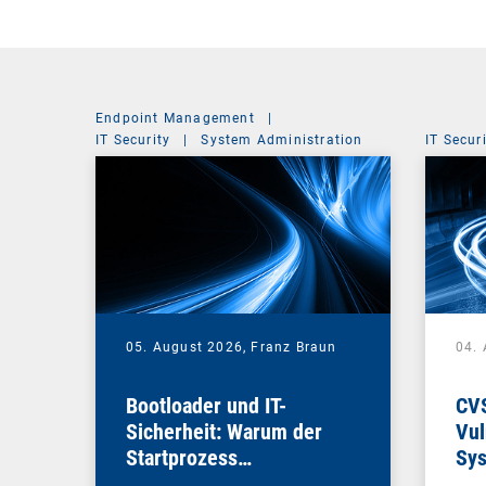
Endpoint Management
|
IT Security
|
System Administration
IT Secur
05. August 2026,
Franz Braun
04.
Bootloader und IT-
CV
Sicherheit: Warum der
Vul
Startprozess
Sys
entscheidend ist
die