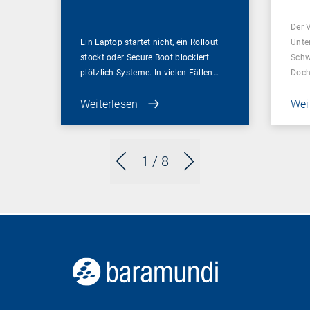
Sch
Der 
Ein Laptop startet nicht, ein Rollout
Unte
stockt oder Secure Boot blockiert
Schw
plötzlich Systeme. In vielen Fällen…
Doch
Weiterlesen
Wei
1
/ 8