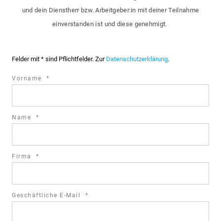
und dein Dienstherr bzw. Arbeitgeber:in mit deiner Teilnahme
einverstanden ist und diese genehmigt.
Felder mit * sind Pflichtfelder. Zur
Datenschutzerklärung
.
required
Vorname
*
field
required
Name
*
field
required
Firma
*
field
required
Geschäftliche E-Mail
*
field