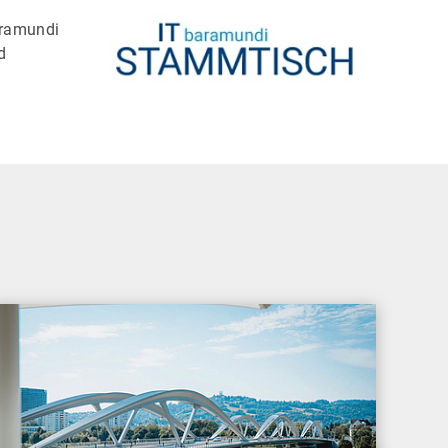
aramundi
d