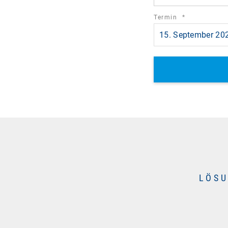
required
Termin
*
field
15. September 202
LÖSU