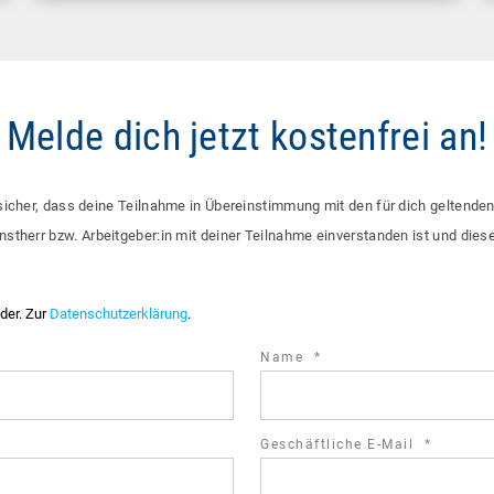
Melde dich jetzt kostenfrei an!
sicher, dass deine Teilnahme in Übereinstimmung mit den für dich geltende
nstherr bzw. Arbeitgeber:in mit deiner Teilnahme einverstanden ist und die
lder. Zur
Datenschutzerklärung
.
required
Name
*
field
required
Geschäftliche E-Mail
*
field