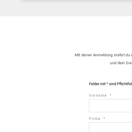
Mit deiner Anmeldung stellst du 
und dein Die
Felder mit * sind Pflichtfe
required
Vorname
*
field
required
Firma
*
field