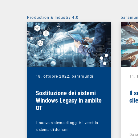
Production & Industry 4.0
baramun
18. ottobre 2022,
baramundi
11. 
Sostituzione dei sistemi
Il 
Windows Legacy in ambito
cli
OT
Il nuovo sistema di oggi è il vecchio
sistema di domani!
Da s