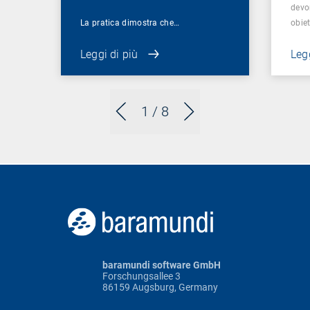
devo
La pratica dimostra che…
obie
Leggi di più
Legg
1
/ 8
baramundi software GmbH
Forschungsallee 3
86159 Augsburg, Germany