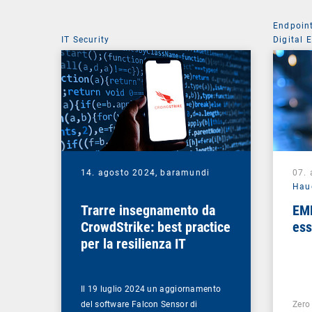
Endpoin
IT Security
Digital 
Mobile 
14. agosto 2024,
baramundi
07.
Hau
Trarre insegnamento da
EMM
CrowdStrike: best practice
ess
per la resilienza IT
Il 19 luglio 2024 un aggiornamento
del software Falcon Sensor di
Zero 