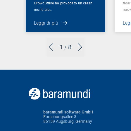
CrowdStrike ha provocato un crash
fidar
mondiale…
nuov
Leggi di più
Legg
1
/ 8
baramundi software GmbH
Forschungsallee 3
86159 Augsburg, Germany