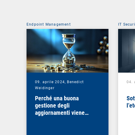
Endpoint Management
IT Secur
09. aprile 2024,
Benedict
04. 
Weidinger
Perché una buona
Sot
gestione degli
l’e
aggiornamenti viene
ripagata