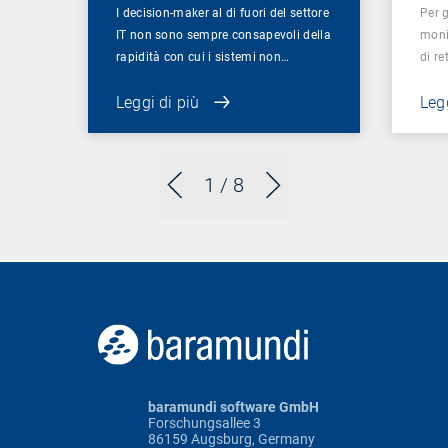
I decision-maker al di fuori del settore
Per g
IT non sono sempre consapevoli della
moni
rapidità con cui i sistemi non…
di re
Leggi di più
Legg
1
/ 8
baramundi software GmbH
Forschungsallee 3
86159 Augsburg, Germany