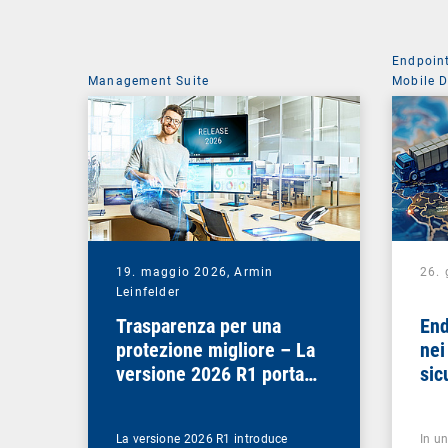
Endpoin
Management Suite
Mobile 
19. maggio 2026,
Armin
26.
Leinfelder
Trasparenza per una
End
protezione migliore – La
nei
versione 2026 R1 porta
sic
chiarezza in molti ambiti
La versione 2026 R1 introduce
In un