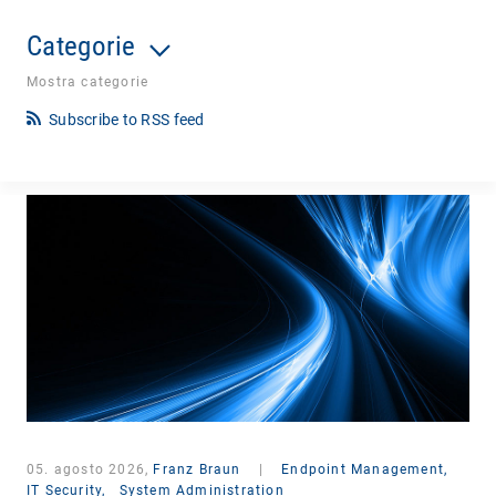
Categorie
Mostra categorie
Subscribe to RSS feed
05. agosto 2026,
Franz Braun
|
Endpoint Management,
IT Security,
System Administration