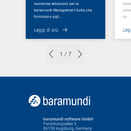
numerose estensioni per la
tras
baramundi Management Suite, che
cons
forniscono agli…
un…
Leggi di più
Legg
1
/ 7
baramundi software GmbH
Forschungsallee 3
86159 Augsburg, Germany