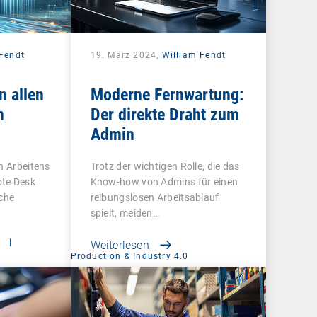
 Fendt
19. März 2024,
William Fendt
n allen
Moderne Fernwartung:
n
Der direkte Draht zum
Admin
n Arbeitens
Trotz der wichtigen Rolle, die das
ote Desk
Know-how von Admins für einen
ache
reibungslosen Arbeitsablauf
spielt, meiden…
t
|
Weiterlesen
Production & Industry 4.0