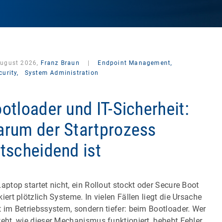
August 2026,
Franz Braun
|
Endpoint Management,
curity,
System Administration
otloader und IT-Sicherheit:
rum der Startprozess
tscheidend ist
Laptop startet nicht, ein Rollout stockt oder Secure Boot
kiert plötzlich Systeme. In vielen Fällen liegt die Ursache
t im Betriebssystem, sondern tiefer: beim Bootloader. Wer
teht, wie dieser Mechanismus funktioniert, behebt Fehler