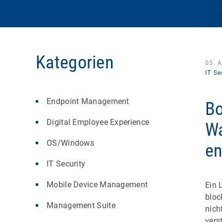
Kategorien
05. 
IT Se
Endpoint Management
Bo
Digital Employee Experience
Wa
OS/Windows
en
IT Security
Mobile Device Management
Ein 
bloc
Management Suite
nich
vers