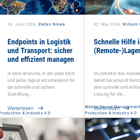
26. Juni 2024,
Stefan Nikele
02. Mai 2024,
William
Endpoints in Logistik
Schnelle Hilfe i
und Transport: sicher
(Remote-)Lage
und effizient managen
In einer Branche, in der jeder Klick
Im Zeitalter des mobile
und jedes Signal entscheidend für
bietet baramundi Rem
die schnelle und sichere
eine schnelle und einf
Zustellung…
Lösung für die…
Mobile Device Managemen
Weiterlesen
Weiterlesen
Production & Industry 4.0
Production & Industry 4.0