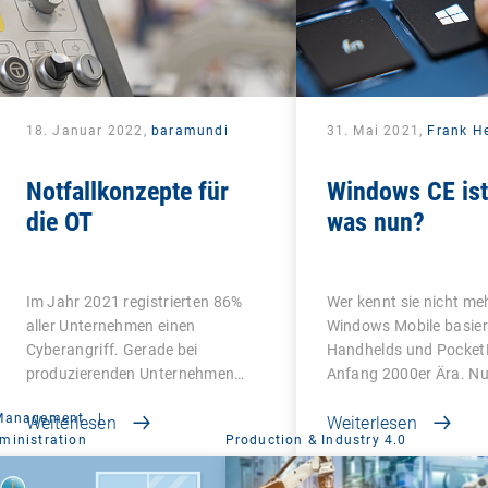
18. Januar 2022,
baramundi
31. Mai 2021,
Frank H
Notfallkonzepte für
Windows CE ist 
die OT
was nun?
Im Jahr 2021 registrierten 86%
Wer kennt sie nicht meh
aller Unternehmen einen
Windows Mobile basier
Cyberangriff. Gerade bei
Handhelds und Pocket
produzierenden Unternehmen…
Anfang 2000er Ära. N
 Management
|
Weiterlesen
Weiterlesen
ministration
Production & Industry 4.0