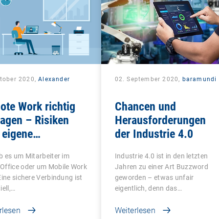
ktober 2020,
Alexander
02. September 2020,
baramundi
k
te Work richtig
Chancen und
agen – Risiken
Herausforderungen
 eigene
der Industrie 4.0
ernehmensnetzwerk
b es um Mitarbeiter im
Industrie 4.0 ist in den letzten
meiden
Office oder um Mobile Work
Jahren zu einer Art Buzzword
Eine sichere Verbindung ist
geworden – etwas unfair
iell,…
eigentlich, denn das…
rlesen
Weiterlesen