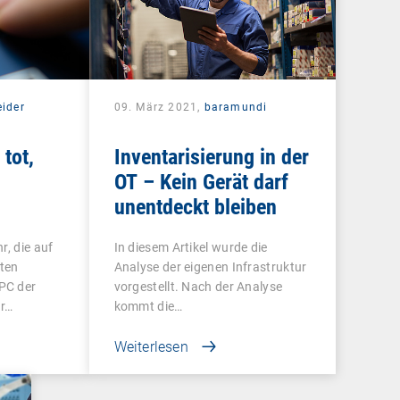
eider
09. März 2021,
baramundi
tot,
Inventarisierung in der
OT – Kein Gerät darf
unentdeckt bleiben
r, die auf
In diesem Artikel wurde die
ten
Analyse der eigenen Infrastruktur
PC der
vorgestellt. Nach der Analyse
ur…
kommt die…
Weiterlesen