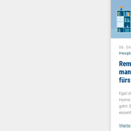
06. O
Haug
Remo
man
fürs
Unt
Egal o
ver
Home 
geht: 
essent
Weite