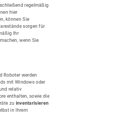
schließend regelmäßig
nnen hier
en, können Sie
warestände sorgen für
mäßig Ihr
r machen, wenn Sie
nd Roboter werden
elds mit Windows oder
und relativ
re enthalten, sowie die
eräte zu
inventarisieren
lbst in Ihrem