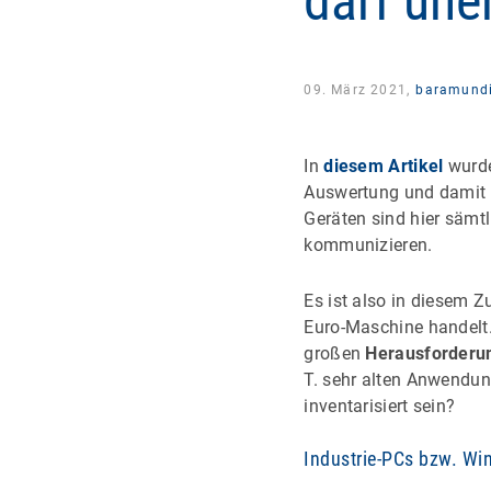
darf une
09. März 2021,
baramund
In
diesem Artikel
wurde
Auswertung und damit d
Geräten sind hier sämtl
kommunizieren.
Es ist also in diesem 
Euro-Maschine handelt. 
großen
Herausforderun
T. sehr alten Anwendun
inventarisiert sein?
Industrie-PCs bzw. W