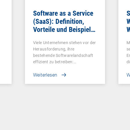
Software as a Service
S
(SaaS): Definition,
W
Vorteile und Beispiele
W
für Unternehmen
Viele Unternehmen stehen vor der
M
Herausforderung, ihre
s
bestehende Softwarelandschaft
E
effizient zu betreiben:…
d
Weiterlesen
W