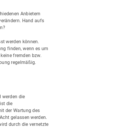
hiedenen Anbietern
 verändern. Hand aufs
en?
sst werden können.
tung finden, wenn es um
h keine fremden bzw.
ebung regelmäßig.
l werden die
ist die
mit der Wartung des
r Acht gelassen werden.
ird durch die vernetzte