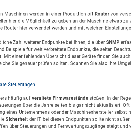
n Maschinen werden in einer Produktion oft
Router
von versc
ller hier die Möglichkeit zu geben an der Maschine etwas zu
he Router hier verwendet werden und mit welchen Einstellung
liche Zahl weiterer Endpunkte bei Ihnen, die über
SNMP
erfa
d Beispiele für weit verbreitete Endpunkte, die selten Beach
t. Mit einer fehlenden Übersicht dieser Geräte finden Sie auc
lche Sie genauer prüfen sollten. Scannen Sie also Ihre Umg
are Steuerungen
ers häufig auf
veraltete Firmwarestände
stoßen. In der Rege
uerungen über die Jahre selten bis gar nicht aktualisiert. Oft 
ng eines Unternehmens oder der Maschinenhersteller selbst 
die
Sicherhei
t der IT bei diesen Endpunkten sollte nicht auße
ffen über Steuerungen und Fernwartungszugänge steigt und w