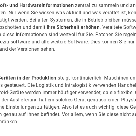
oft- und Hardwareinformationen
zentral zu sammeln und an
ren. Nur wenn Sie wissen was aktuell und was veraltet ist, kö
igt werden. Bei alten Systemen, die in Betrieb bleiben müss
bschotten und damit Ihre
Sicherheit erhöhen
. Veraltete Soft
h diese Informationen sind wertvoll für Sie. Patchen Sie regel
pezialsoftware und alle weitere Software. Dies können Sie nu
and der Versionen sehen.
eräten in der Produktion
steigt kontinuierlich. Maschinen u
ts gesteuert. Die Logistik und Intralogistik verwenden Handh
oid-Geräte werden immer häufiger verwendet, da sie flexibel 
 der Auslieferung hat ein solches Gerät genauso einen Playsto
e Einstellungen zu tätigen. Also ist es auch wichtig, diese G
 genau auf ihnen befindet. Vor allem, wenn Sie diese nicht se
hränken.