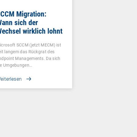
CCM Migration:
ann sich der
echsel wirklich lohnt
icrosoft SCCM (jetzt MECM) ist
eit langem das Rückgrat des
ndpoint Managements. Da sich
ie Umgebungen…
eiterlesen