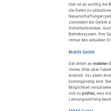
Hier ist es wichtig die
S
die Daten zu aktualisie
Neuanschaffungen getät
zumindest die Geräte a
Sicherheitsrisiken. Auc
Betriebssystem, Ihre S
immer den aktuellen St
Mobile Geräte
Der Anteil an
mobilen G
immer öfter über Table
Android. Vor allem Andr
kostengünstig sind. Bei
Möglichkeit verschieden
und zu
prüfen,
was sich
Leistungsumfang besc