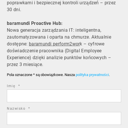
poprawkami i bezpiecznej kontroli urządzeń – przez
30 dni.
baramundi Proactive Hub:
Nowa generacja zarządzania IT: inteligentna,
zautomatyzowana i oparta na chmurze. Aktualnie
dostępne:
baramundi perform2wor
k – cyfrowe
doświadczenie pracownika (Digital Employee
Experience) dzięki analizie punktów końcowych –
przez 3 miesiące.
Pola oznaczone * są obowiązkowe. Nasza
polityka prywatności
.
required
Imię
*
field
required
Nazwisko
*
field