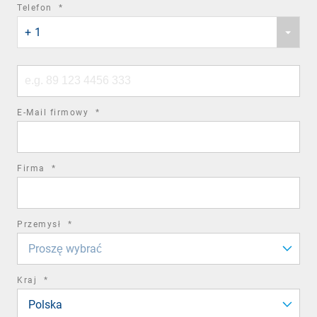
required
Telefon
*
Phone
field
+ 1
country
code
Phone
number
required
E-Mail firmowy
*
field
required
Firma
*
field
required
Przemysł
*
field
Proszę wybrać
required
Kraj
*
field
Polska