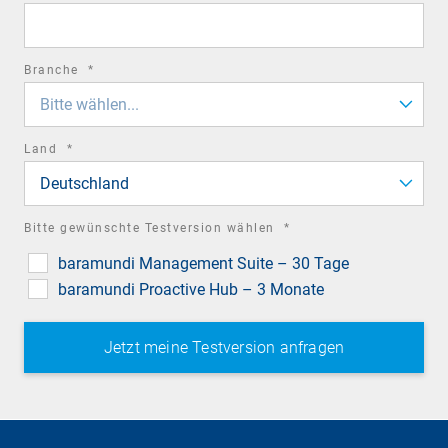
field
required
Branche
*
field
Bitte wählen...
required
Land
*
field
Deutschland
required
Bitte gewünschte Testversion wählen
*
field
baramundi Management Suite – 30 Tage
baramundi Proactive Hub – 3 Monate