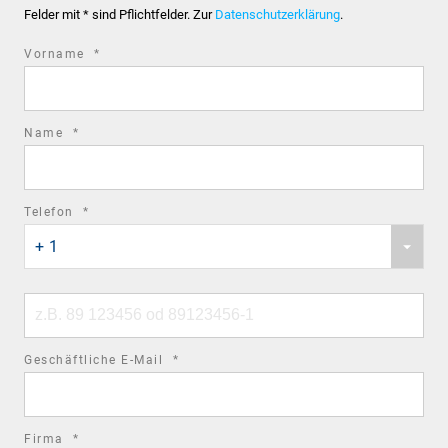
Felder mit * sind Pflichtfelder. Zur
Datenschutzerklärung
.
required
Vorname
*
field
required
Name
*
field
required
Telefon
*
Phone
field
+ 1
country
code
Phone
number
required
Geschäftliche E-Mail
*
field
required
Firma
*