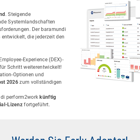
and
. Steigende
nde Systemlandschaften
usforderungen. Der baramundi
entwickelt, die jederzeit den
-Employee-Experience (DEX)-
für Schritt weiterentwickelt!
iation‑Optionen und
st 2026
zum vollständigen
ndi perform2work
künftig
ial-Lizenz
fortgeführt.