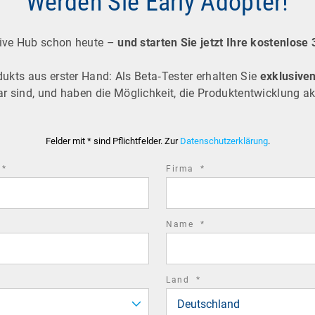
Werden Sie Early Adopter!
tive Hub schon heute –
und starten Sie jetzt Ihre kostenlose
ukts aus erster Hand: Als Beta‑Tester erhalten Sie
exklusive
r sind, und haben die Möglichkeit, die Produktentwicklung ak
Felder mit * sind Pflichtfelder. Zur
Datenschutzerklärung
.
required
required
*
Firma
*
field
field
required
Name
*
field
required
Land
*
field
Deutschland