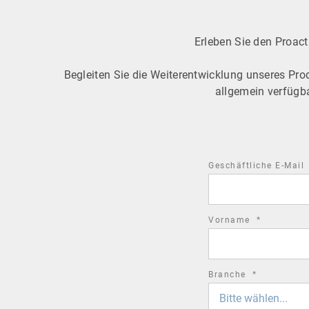
Erleben Sie den Proac
Begleiten Sie die Weiterentwicklung unseres Prod
allgemein verfügba
Geschäftliche E-Mail
required
Vorname
*
field
required
Branche
*
field
Bitte wählen...