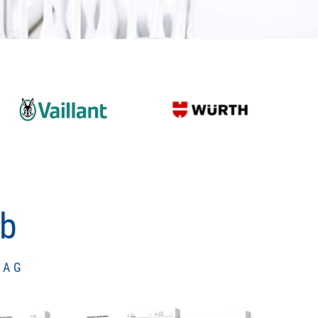
ub
TAG