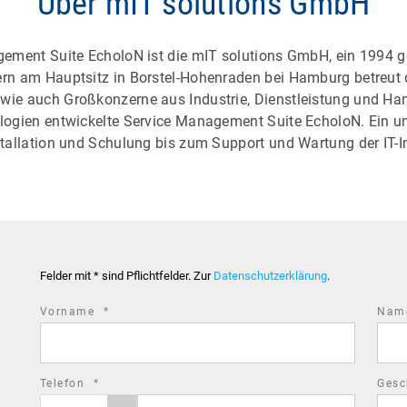
Über mIT solutions GmbH
agement Suite EcholoN ist die mIT solutions GmbH, ein 1994 
ern am Hauptsitz in Borstel-Hohenraden bei Hamburg betreut
wie auch Großkonzerne aus Industrie, Dienstleistung und Han
ologien entwickelte Service Management Suite EcholoN. Ein 
nstallation und Schulung bis zum Support und Wartung der IT-
Felder mit * sind Pflichtfelder. Zur
Datenschutzerklärung
.
required
Vorname
*
Na
field
required
Telefon
*
Gesc
Phone
Phone
field