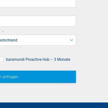
required
d
*
field
utschland
baramundi Proactive Hub – 3 Monate