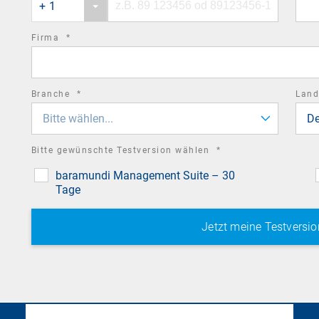
+ 1
country
number
code
required
Firma
*
field
required
Branche
*
Lan
field
Bitte wählen...
De
required
Bitte gewünschte Testversion wählen
*
field
baramundi Management Suite – 30
Tage