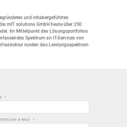
gegründetes und inhabergeführtes
 die mIT solutions GmbH heute über 250
del. Im Mittelpunkt des Lösungsportfolios
umfassendes Spektrum an IT-Services von
Infrastruktur runden das Leistungsspektrum
required
me
*
field
required
häftliche E-Mail
*
field