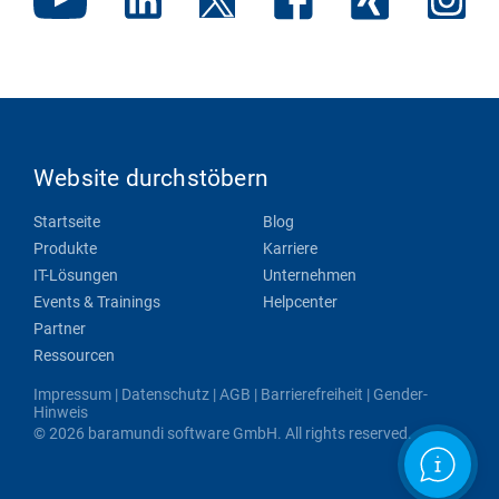
Website durchstöbern
Startseite
Blog
Produkte
Karriere
IT-Lösungen
Unternehmen
Events & Trainings
Helpcenter
Partner
Ressourcen
Impressum
|
Datenschutz
|
AGB
|
Barrierefreiheit
|
Gender-
Hinweis
© 2026 baramundi software GmbH. All rights reserved.