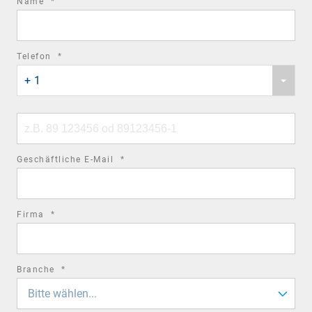
required
Name
*
field
required
Telefon
*
Phone
field
+ 1
country
code
Phone
number
required
Geschäftliche E-Mail
*
field
required
Firma
*
field
required
Branche
*
field
Bitte wählen...