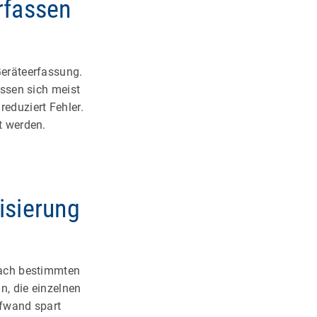
rfassen
Geräteerfassung.
assen sich meist
reduziert Fehler.
t werden.
isierung
nach bestimmten
n, die einzelnen
ufwand spart