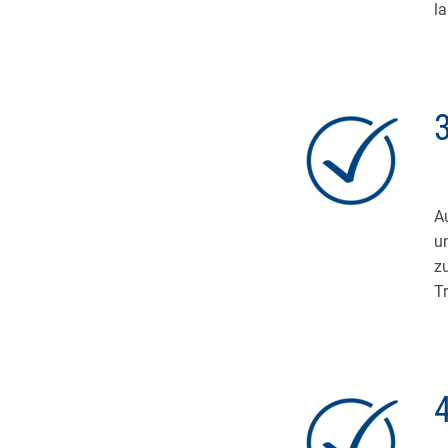
l
A
u
z
T