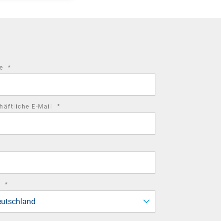
required
me
*
field
required
häftliche E-Mail
*
field
required
d
*
field
utschland