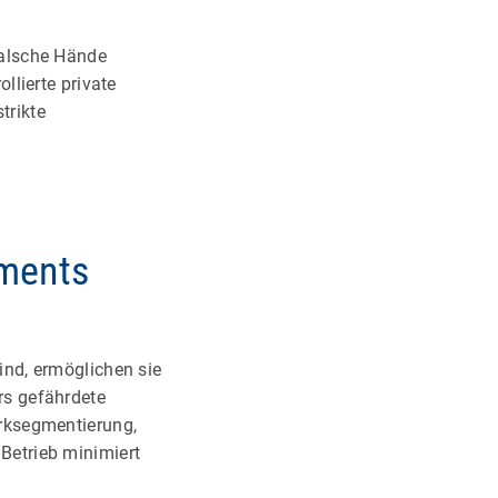
falsche Hände
llierte private
trikte
ements
ind, ermöglichen sie
rs gefährdete
erksegmentierung,
Betrieb minimiert