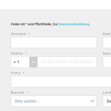
Felder mit * sind Pflichtfelder. Zur
Datenschutzerklärung
.
required
Vorname
*
Na
field
required
Telefon
*
Gesc
Phone
Phone
field
+ 1
country
number
code
required
Firma
*
field
required
Branche
*
Lan
field
Bitte wählen...
De