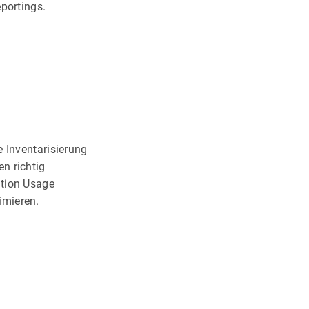
eportings.
e Inventarisierung
n richtig
ation Usage
imieren.