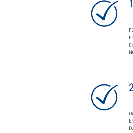
F
E
üb
N
U
E
D