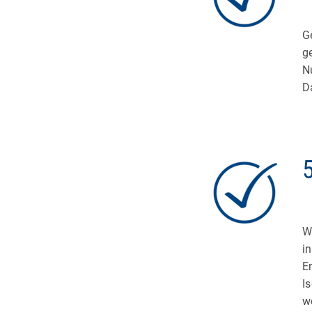
G
g
N
D
W
i
E
I
w