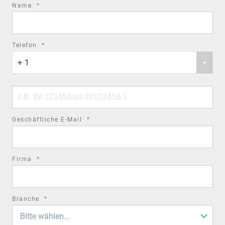
required
Name
*
field
required
Telefon
*
Phone
field
+ 1
country
code
Phone
number
required
Geschäftliche E-Mail
*
field
required
Firma
*
field
required
Branche
*
field
Bitte wählen...