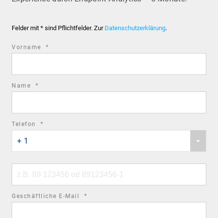
Felder mit * sind Pflichtfelder. Zur
Datenschutzerklärung
.
required
Vorname
*
field
required
Name
*
field
required
Telefon
*
Phone
field
+ 1
country
code
Phone
number
required
Geschäftliche E-Mail
*
field