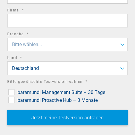
required
Firma
*
field
required
Branche
*
field
Bitte wählen...
required
Land
*
field
Deutschland
required
Bitte gewünschte Testversion wählen
*
field
baramundi Management Suite – 30 Tage
baramundi Proactive Hub – 3 Monate