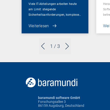
Viele IT-Abteilungen arbeiten heute
Hera
am Limit: steigende
Soft
Sicherheitsanforderungen, komplexe…
betr
Weiterlesen
Wei
1
/ 3
baramundi software GmbH
Forschungsallee 3
86159 Augsburg, Deutschland