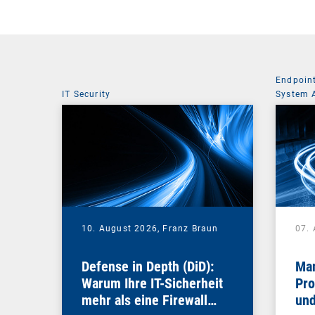
Endpoin
IT Security
System 
10. August 2026,
Franz Braun
07.
Defense in Depth (DiD):
Man
Warum Ihre IT-Sicherheit
Pro
mehr als eine Firewall
und