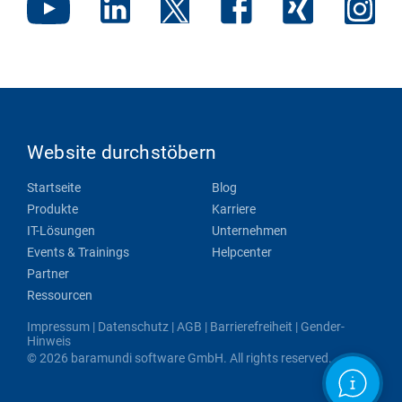
Website durchstöbern
Startseite
Blog
Produkte
Karriere
IT-Lösungen
Unternehmen
Events & Trainings
Helpcenter
Partner
Ressourcen
Impressum
|
Datenschutz
|
AGB
|
Barrierefreiheit
|
Gender-
Hinweis
© 2026 baramundi software GmbH. All rights reserved.