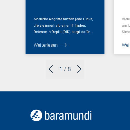
braucht
Moderne Angriffe nutzen jede Lücke,
Viel
die sie innerhalb einer IT finden.
am L
Defense in Depth (DiD) sorgt dafür,…
Sich
Weiterlesen
Wei
1
/ 8