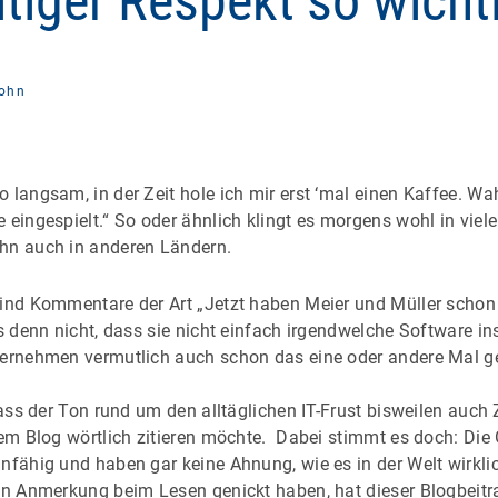
tiger Respekt so wichti
ohn
 langsam, in der Zeit hole ich mir erst ‘mal einen Kaffee. Wah
 eingespielt.“ So oder ähnlich klingt es morgens wohl in viel
hn auch in anderen Ländern.
sind Kommentare der Art „Jetzt haben Meier und Müller schon
as denn nicht, dass sie nicht einfach irgendwelche Software in
ternehmen vermutlich auch schon das eine oder andere Mal g
 dass der Ton rund um den alltäglichen IT-Frust bisweilen au
inem Blog wörtlich zitieren möchte. Dabei stimmt es doch: D
unfähig und haben gar keine Ahnung, wie es in der Welt wirkli
hen Anmerkung beim Lesen genickt haben, hat dieser Blogbeitr