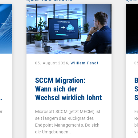
05. August 2026,
William Fendt
0
SCCM Migration:
B
Wann sich der
S
e
Wechsel wirklich lohnt
S
e
er
Microsoft SCCM (jetzt MECM) ist
E
seit langem das Rückgrat des
R
Endpoint Managements. Da sich
b
die Umgebungen…
v