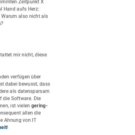
timmten Zeitpunkt X
al Hand aufs Herz:
 Warum also nicht als
Cs?
attet mir nicht, diese
nden verfügen über
ist dabei bewusst, dass
ndere als datensparsam
uf die Software. Die
en, ist vielen
gering-
onsequent allen die
ene Ahnung von IT
heit
!