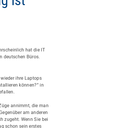
g ist
rscheinlich hat die IT
en deutschen Büros.
 wieder ihre Laptops
stallieren können?“ in
efallen.
ch Züge annimmt, die man
ie Gegenüber am anderen
ch zugeht. Wenn Sie bei
ag schon sein erstes