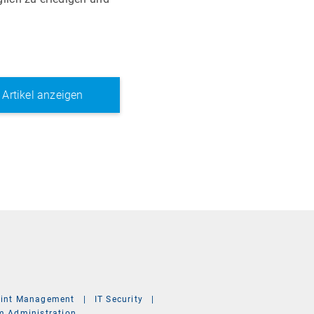
e Artikel anzeigen
int Management
|
IT Security
|
m Administration