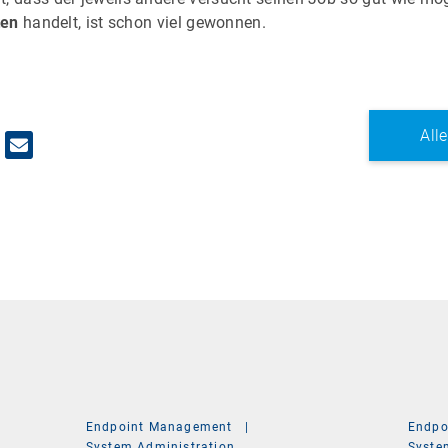
ten
handelt, ist schon viel gewonnen.
All
Endpoint Management
|
Endpo
System Administration
Syste