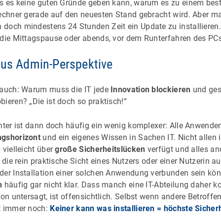
ss es keine guten Gründe geben kann, warum es zu einem bes
Rechner gerade auf den neuesten Stand gebracht wird. Aber m
doch mindestens 24 Stunden Zeit ein Update zu installieren.
 die Mittagspause oder abends, vor dem Runterfahren des P
sus Admin-Perspektive
 auch: Warum muss die IT jede
Innovation blockieren
und gest
ieren? „Die ist doch so praktisch!“
inter ist dann doch häufig ein wenig komplexer: Alle Anwende
ngshorizont
und ein eigenes Wissen in Sachen IT. Nicht allen 
 vielleicht über
große Sicherheitslücken
verfügt und alles a
t die rein praktische Sicht eines Nutzers oder einer Nutzerin a
der Installation einer solchen Anwendung verbunden sein könn
n
häufig gar nicht klar. Dass manch eine IT-Abteilung daher k
ion untersagt, ist offensichtlich. Selbst wenn andere Betroff
lt immer noch:
Keiner kann was installieren = höchste Sicher