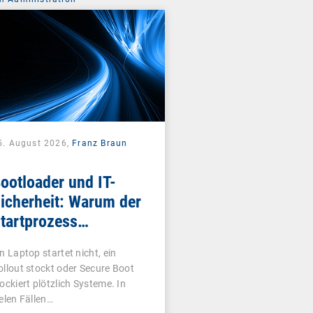
5. August 2026,
Franz Braun
ootloader und IT-
icherheit: Warum der
tartprozess
ntscheidend ist
in Laptop startet nicht, ein
ollout stockt oder Secure Boot
lockiert plötzlich Systeme. In
ielen Fällen…