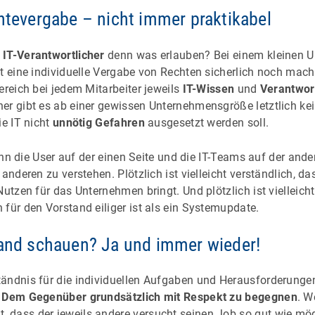
chtevergabe – nicht immer praktikabel
s
IT-Verantwortlicher
denn was erlauben? Bei einem kleinen 
st eine individuelle Vergabe von Rechten sicherlich noch mac
ereich bei jedem Mitarbeiter jeweils
IT-Wissen
und
Verantwor
er gibt es ab einer gewissen Unternehmensgröße letztlich kei
ie IT nicht
unnötig Gefahren
ausgesetzt werden soll.
wenn die User auf der einen Seite und die IT-Teams auf der ande
anderen zu verstehen. Plötzlich ist vielleicht verständlich, da
Nutzen für das Unternehmen bringt. Und plötzlich ist vielleich
für den Vorstand eiliger ist als ein Systemupdate.
rand schauen? Ja und immer wieder!
ändnis für die individuellen Aufgaben und Herausforderungen 
:
Dem Gegenüber grundsätzlich mit Respekt zu
begegnen
. W
dass der jeweils andere versucht seinen Job so gut wie mög