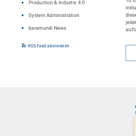
10 h
Production & Industry 4.0
inkl
die
System Administration
jede
baramundi News
auft
RSS Feed abonnieren