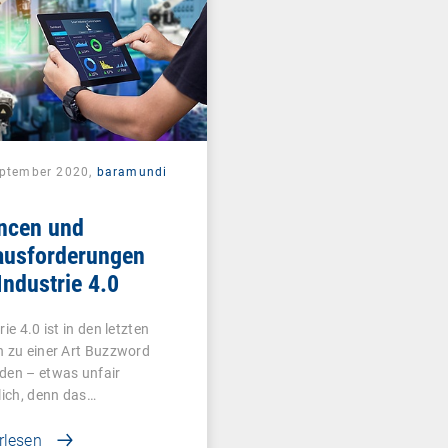
eptember 2020,
baramundi
ncen und
ausforderungen
Industrie 4.0
rie 4.0 ist in den letzten
 zu einer Art Buzzword
den – etwas unfair
lich, denn das…
rlesen