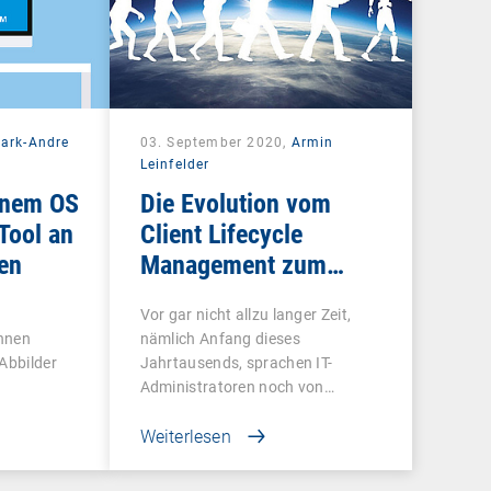
ark-Andre
03. September 2020,
Armin
Leinfelder
inem OS
Die Evolution vom
Tool an
Client Lifecycle
en
Management zum
Unified Endpoint
Vor gar nicht allzu langer Zeit,
Management
nnen
nämlich Anfang dieses
 Abbilder
Jahrtausends, sprachen IT-
Administratoren noch von…
Weiterlesen