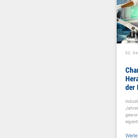
02. S
Cha
Her
der 
Indust
Jahren
gewor
eigent
Weite