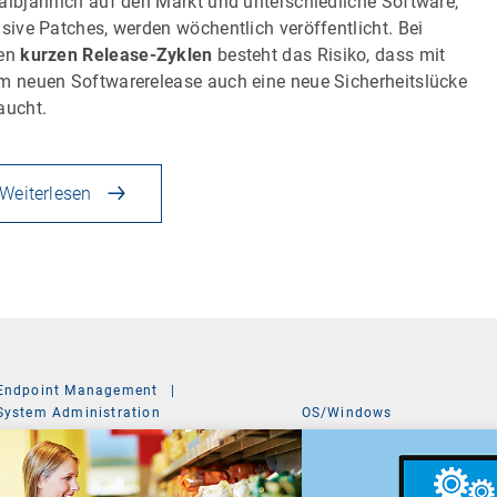
albjährlich auf den Markt und unterschiedliche Software,
usive Patches, werden wöchentlich veröffentlicht. Bei
sen
kurzen Release-Zyklen
besteht das Risiko, dass mit
m neuen Softwarerelease auch eine neue Sicherheitslücke
aucht.
Weiterlesen
Endpoint Management
|
System Administration
OS/Windows