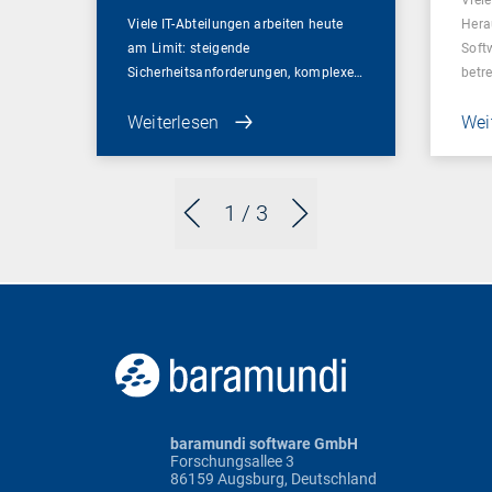
Viele IT-Abteilungen arbeiten heute
Hera
am Limit: steigende
Soft
Sicherheitsanforderungen, komplexe…
betr
Weiterlesen
Wei
1
/ 3
baramundi software GmbH
Forschungsallee 3
86159 Augsburg, Deutschland